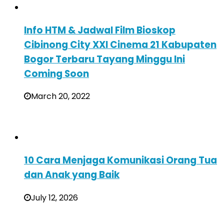
Info HTM & Jadwal Film Bioskop
Cibinong City XXI Cinema 21 Kabupaten
Bogor Terbaru Tayang Minggu Ini
Coming Soon
March 20, 2022
10 Cara Menjaga Komunikasi Orang Tua
dan Anak yang Baik
July 12, 2026