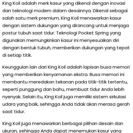
King Koil adalah merk kasur yang dikenal dengan inovasi
dan teknologi modern dalam desainnya. Dikenal sebagai
salah satu merk premium, King Koil menawarkan kasur
dengan sistem dukungan yang dirancang untuk menjaga
postur tubuh saat tidur. Teknologi Pocket Spring yang
digunakan memungkinkan kasur ini menyesuaikan diri
dengan bentuk tubuh, memberikan dukungan yang tepat
di setiap titik.
Keunggulan lain dari King Koil adalah lapisan busa memori
yang memberikan kenyamanan ekstra. Busa memori ini
membantu meredakan tekanan pada titik-titik tertentu,
seperti punggung dan bahu, membuat tidur Anda lebih
nyenyak. Selain itu, King Koil juga memiliki sistem sirkulasi
udara yang baik, sehingga Anda tidak akan merasa gerah
saat tidur.
King Koil juga menawarkan berbagai pilihan desain dan
ukuran, sehingga Anda dapat menemukan kasur yang