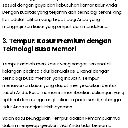
sesuai dengan gaya dan kebutuhan kamar tidur Anda.
Dengan kualitas yang terjamin dan teknologi terkini, King
Koil adalah pilihan yang tepat bagi Anda yang
menginginkan kasur yang empuk dan mendukung.
3. Tempur: Kasur Premium dengan
Teknologi Busa Memori
Tempur adalah merk kasur yang sangat terkenal di
kalangan pecinta tidur berkualitas. Dikenal dengan
teknologi busa memori yang inovatif, Tempur
menawarkan kasur yang dapat menyesuaikan bentuk
tubuh Anda. Busa memori ini memberikan dukungan yang
optimal dan mengurangi tekanan pada sendi, sehingga
tidur Anda menjadi lebih nyaman.
Salah satu keunggulan Tempur adalah kemampuannya
dalam menyerap gerakan. Jika Anda tidur bersama