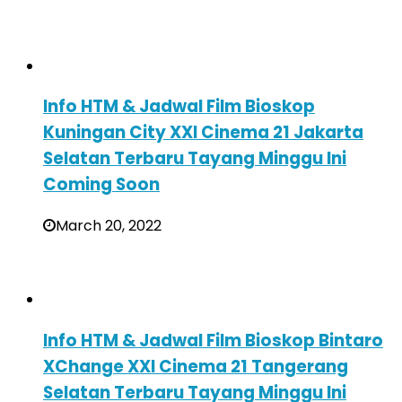
Info HTM & Jadwal Film Bioskop
Kuningan City XXI Cinema 21 Jakarta
Selatan Terbaru Tayang Minggu Ini
Coming Soon
March 20, 2022
Info HTM & Jadwal Film Bioskop Bintaro
XChange XXI Cinema 21 Tangerang
Selatan Terbaru Tayang Minggu Ini