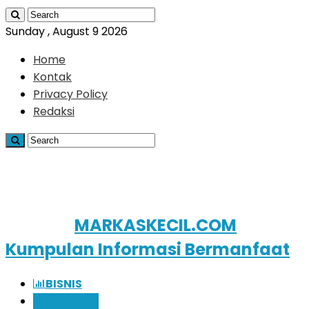
Sunday , August 9 2026
Home
Kontak
Privacy Policy
Redaksi
MARKASKECIL.COM
Kumpulan Informasi Bermanfaat
BISNIS
PROPERTI