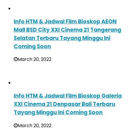
Info HTM & Jadwal Film Bioskop AEON
Mall BSD City XXI Cinema 21 Tangerang
Selatan Terbaru Tayang Minggu Ini
Coming Soon
March 20, 2022
Info HTM & Jadwal Film Bioskop Galeria
XXI Cinema 21 Denpasar Bali Terbaru
Tayang Minggu Ini Coming Soon
March 20, 2022