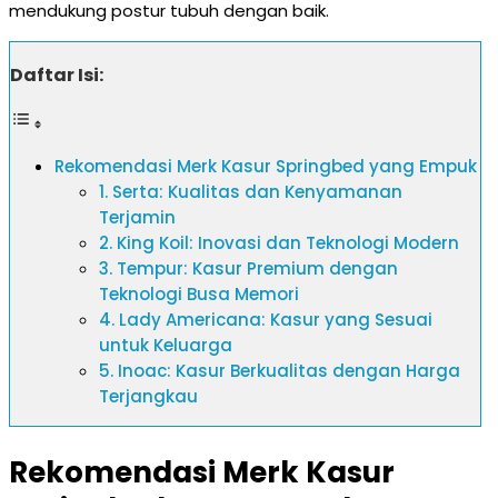
mendukung postur tubuh dengan baik.
Daftar Isi:
Rekomendasi Merk Kasur Springbed yang Empuk
1. Serta: Kualitas dan Kenyamanan
Terjamin
2. King Koil: Inovasi dan Teknologi Modern
3. Tempur: Kasur Premium dengan
Teknologi Busa Memori
4. Lady Americana: Kasur yang Sesuai
untuk Keluarga
5. Inoac: Kasur Berkualitas dengan Harga
Terjangkau
Rekomendasi Merk Kasur