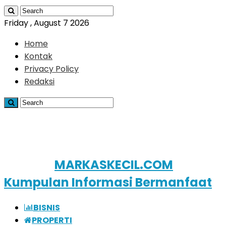
Friday , August 7 2026
Home
Kontak
Privacy Policy
Redaksi
MARKASKECIL.COM
Kumpulan Informasi Bermanfaat
BISNIS
PROPERTI