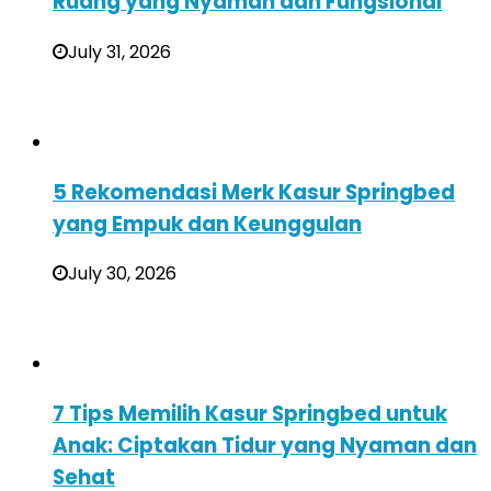
Ruang yang Nyaman dan Fungsional
July 31, 2026
5 Rekomendasi Merk Kasur Springbed
yang Empuk dan Keunggulan
July 30, 2026
7 Tips Memilih Kasur Springbed untuk
Anak: Ciptakan Tidur yang Nyaman dan
Sehat