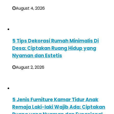
August 4, 2026
5 Tips Dekorasi Rumah Minimalis Di
Desa: Ciptakan Ruang Hidup yang
Nyaman dan Estetis
August 2, 2026
5 Jenis Furniture Kamar Tidur Anak
Remaja Laki-laki Wajib Ada: Ciptakan