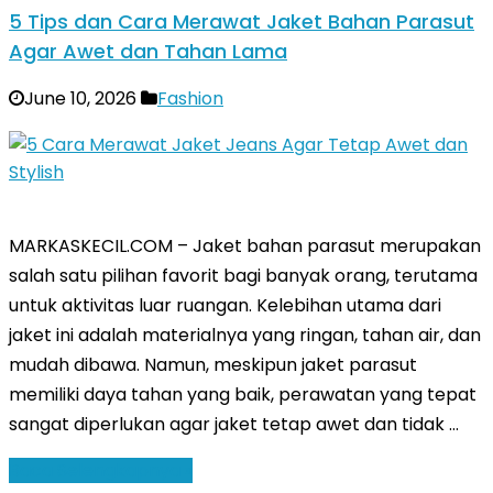
5 Tips dan Cara Merawat Jaket Bahan Parasut
Agar Awet dan Tahan Lama
June 10, 2026
Fashion
MARKASKECIL.COM – Jaket bahan parasut merupakan
salah satu pilihan favorit bagi banyak orang, terutama
untuk aktivitas luar ruangan. Kelebihan utama dari
jaket ini adalah materialnya yang ringan, tahan air, dan
mudah dibawa. Namun, meskipun jaket parasut
memiliki daya tahan yang baik, perawatan yang tepat
sangat diperlukan agar jaket tetap awet dan tidak …
Baca Selengkapnya »