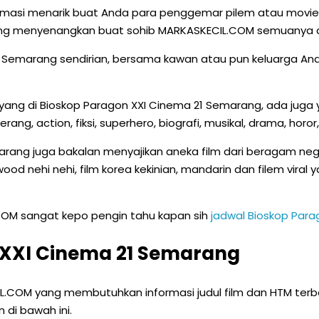
asi menarik buat Anda para penggemar pilem atau movies y
 yang menyenangkan buat sohib MARKASKECIL.COM semuanya d
1 Semarang sendirian, bersama kawan atau pun keluarga Anda
tayang di Bioskop Paragon XXI Cinema 21 Semarang, ada juga
rang, action, fiksi, superhero, biografi, musikal, drama, horor
arang juga bakalan menyajikan aneka film dari beragam negar
llywood nehi nehi, film korea kekinian, mandarin dan filem vir
COM sangat kepo pengin tahu kapan sih
jadwal Bioskop Par
 XXI Cinema 21 Semarang
CIL.COM yang membutuhkan informasi judul film dan HTM ter
di bawah ini.