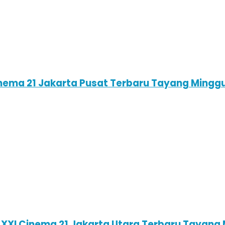
inema 21 Jakarta Pusat Terbaru Tayang Mingg
 XXI Cinema 21 Jakarta Utara Terbaru Tayang