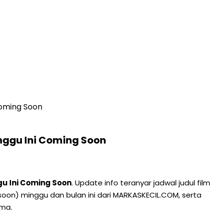
Coming Soon
nggu Ini Coming Soon
gu Ini Coming Soon
. Update info teranyar jadwal judul film
 soon) minggu dan bulan ini dari MARKASKECIL.COM, serta
ema.