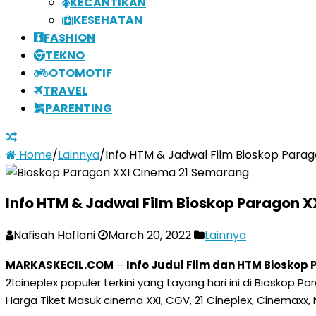
KECANTIKAN
KESEHATAN
FASHION
TEKNO
OTOMOTIF
TRAVEL
PARENTING
Home
/
Lainnya
/
Info HTM & Jadwal Film Bioskop Para
Info HTM & Jadwal Film Bioskop Paragon 
Nafisah Haflani
March 20, 2022
Lainnya
MARKASKECIL.COM
–
Info Judul Film dan HTM Bioskop
21cineplex populer terkini yang tayang hari ini di Biosko
Harga Tiket Masuk cinema XXI, CGV, 21 Cineplex, Cinemaxx, 