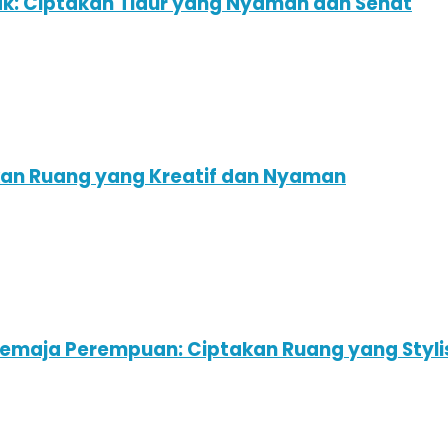
nak: Ciptakan Tidur yang Nyaman dan Sehat
akan Ruang yang Kreatif dan Nyaman
 Remaja Perempuan: Ciptakan Ruang yang Styli