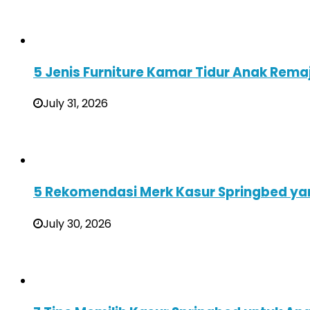
5 Jenis Furniture Kamar Tidur Anak Rema
July 31, 2026
5 Rekomendasi Merk Kasur Springbed y
July 30, 2026