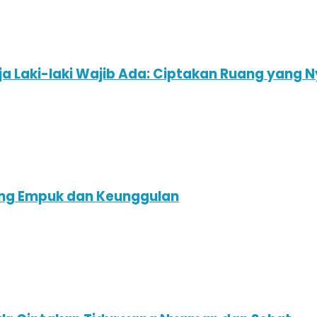
ja Laki-laki Wajib Ada: Ciptakan Ruang yang
ang Empuk dan Keunggulan