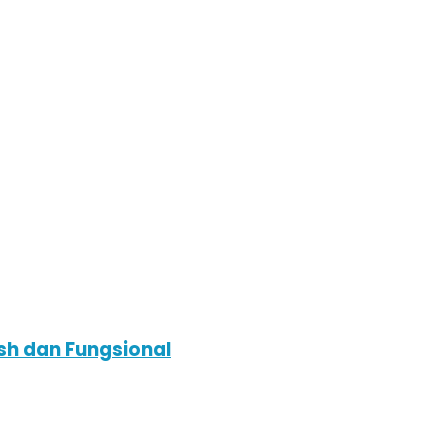
sh dan Fungsional