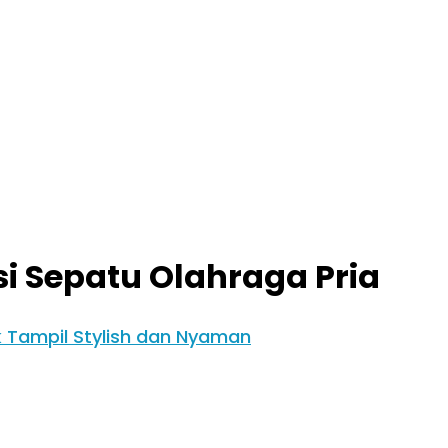
 Sepatu Olahraga Pria
 Tampil Stylish dan Nyaman