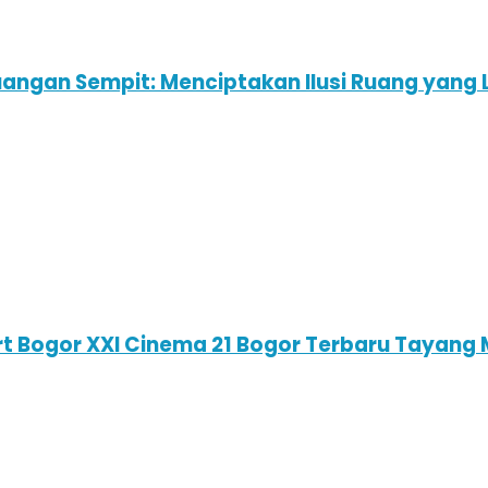
angan Sempit: Menciptakan Ilusi Ruang yang 
rt Bogor XXI Cinema 21 Bogor Terbaru Tayang 