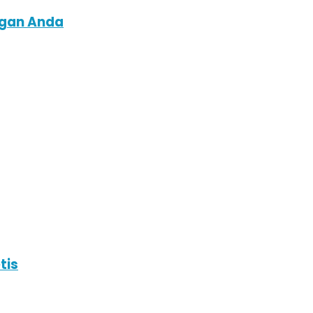
ngan Anda
tis