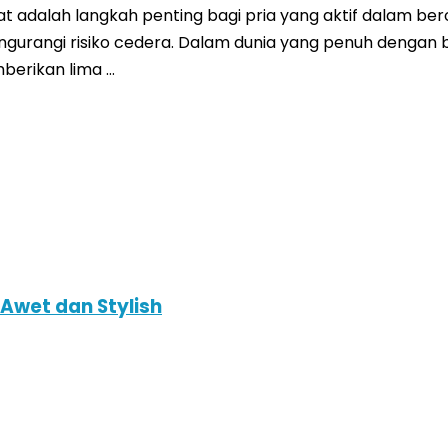
 adalah langkah penting bagi pria yang aktif dalam be
urangi risiko cedera. Dalam dunia yang penuh dengan 
mberikan lima …
Awet dan Stylish