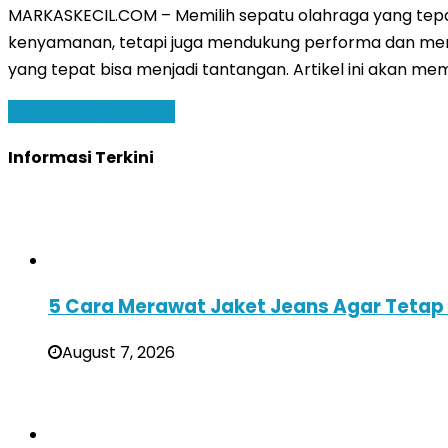
MARKASKECIL.COM – Memilih sepatu olahraga yang tepat
kenyamanan, tetapi juga mendukung performa dan meng
yang tepat bisa menjadi tantangan. Artikel ini akan me
Baca Selengkapnya »
Informasi Terkini
5 Cara Merawat Jaket Jeans Agar Tetap 
August 7, 2026