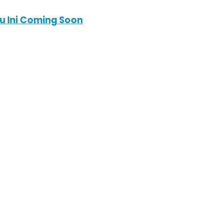
u Ini Coming Soon